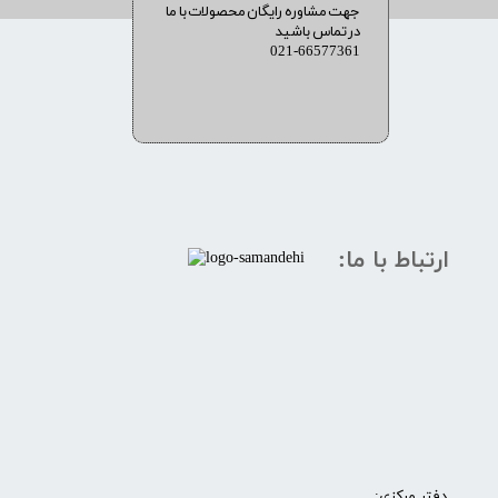
​​جهت مشاوره رایگان محصولات با ما
در تماس باشید
021-66577361
ارتباط با ما:
​​​دفتر مرکزی: