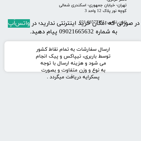
تهران- خیابان جمهوری- اسکندری شمالی
کوچه نور پلاک 12 واحد 3
در صورتی که امکان خرید اینترنتی ندارید؛ در
واتس‌اَپ
تلفن تماس: 66577361-021
به شماره 09021665632 پیام دهید.
ارسال سفارشات به تمام نقاط کشور
توسط باربری، تیپاکس و پیک انجام
می شود و هزینه ارسال با توجه
به نوع و وزن متفاوت و بصورت
پسکرایه دریافت میگردد .