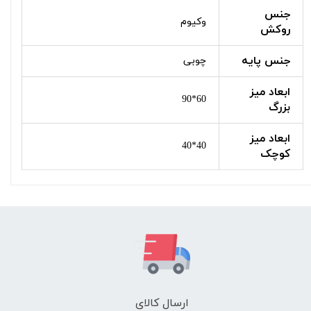
جنس
وکیوم
روکش
جنس پایه
چوبی
ابعاد میز
60*90
بزرگ
ابعاد میز
40*40
کوچک
ارسال کالای