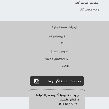
ضمانت اصالت کالا
رویه عودت کالا
ارتباط مستقیم :
090216656
32
آدرس ایمیل:
sales@azarlux.
com
صفحه اینستاگرام ما
​​جهت مشاوره رایگان محصولات با ما
در تماس باشید
021-66577361