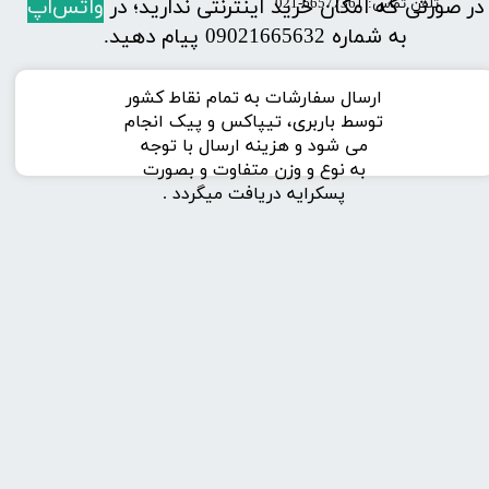
در صورتی که امکان خرید اینترنتی ندارید؛ در
واتس‌اَپ
تلفن تماس: 66577361-021
به شماره 09021665632 پیام دهید.
ارسال سفارشات به تمام نقاط کشور
توسط باربری، تیپاکس و پیک انجام
می شود و هزینه ارسال با توجه
به نوع و وزن متفاوت و بصورت
پسکرایه دریافت میگردد .