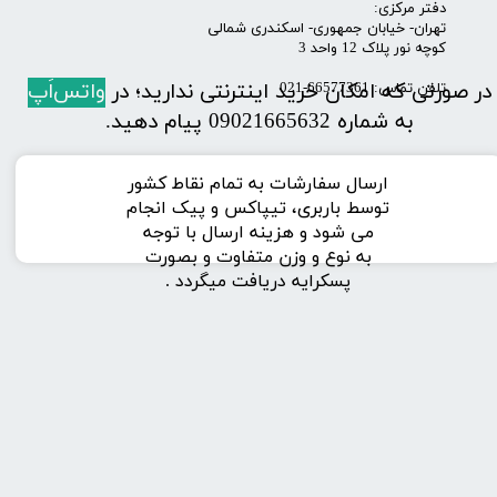
​​​دفتر مرکزی:
تهران- خیابان جمهوری- اسکندری شمالی
کوچه نور پلاک 12 واحد 3
در صورتی که امکان خرید اینترنتی ندارید؛ در
واتس‌اَپ
تلفن تماس: 66577361-021
به شماره 09021665632 پیام دهید.
ارسال سفارشات به تمام نقاط کشور
توسط باربری، تیپاکس و پیک انجام
می شود و هزینه ارسال با توجه
به نوع و وزن متفاوت و بصورت
پسکرایه دریافت میگردد .