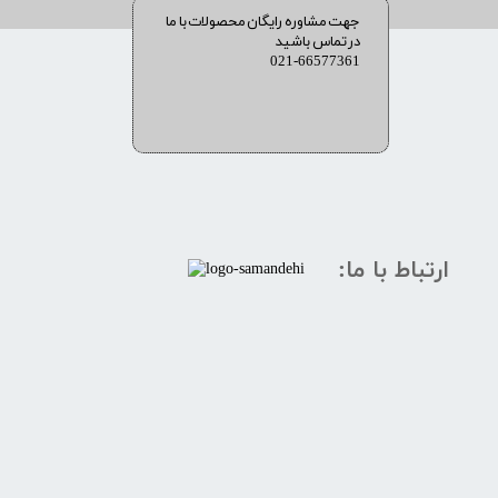
​​جهت مشاوره رایگان محصولات با ما
در تماس باشید
021-66577361
ارتباط با ما: