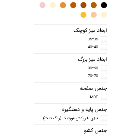
ابعاد میز کوچک
35*35
40*40
ابعاد میز بزرگ
60*90
70*70
جنس صفحه
MDF
جنس پایه و دستگیره
فلزی با روکش فورتیک (رنگ ثابت)
جنس کشو