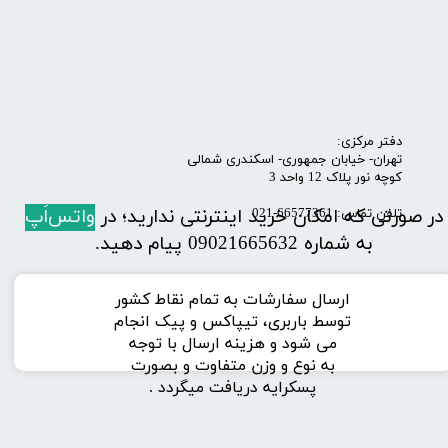
​​​دفتر مرکزی:
تهران- خیابان جمهوری- اسکندری شمالی
کوچه نور پلاک 12 واحد 3
در صورتی که امکان خرید اینترنتی ندارید؛ در
واتس‌اَپ
تلفن تماس: 66577361-021
به شماره 09021665632 پیام دهید.
ارسال سفارشات به تمام نقاط کشور
توسط باربری، تیپاکس و پیک انجام
می شود و هزینه ارسال با توجه
به نوع و وزن متفاوت و بصورت
پسکرایه دریافت میگردد .