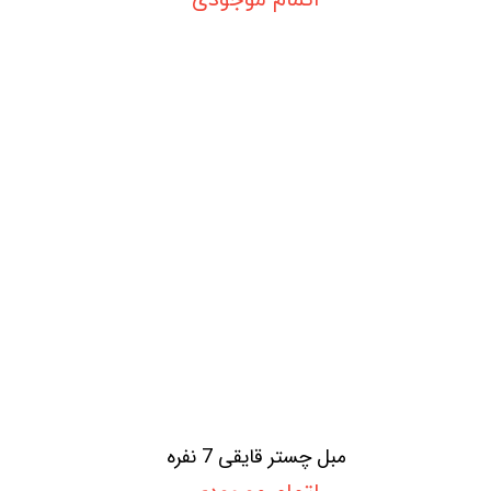
اتمام موجودی
مبل چستر قایقی 7 نفره